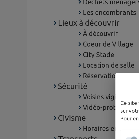
Déchets ménager
Les encombrants
Lieux à découvrir
À découvrir
Coeur de Village
City Stade
Location de salle
Réservation de sal
Sécurité
Voisins vigilants
Ce site 
Vidéo-protection
sur votr
Civisme
Pour en
Horaires engins b
Transports