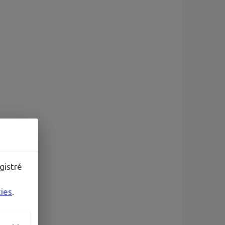
gistré
kies
.