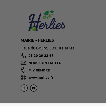
MAIRIE - HERLIES
1 rue du Bourg, 59134 Herlies
03 20 29 22 97
NOUS CONTACTER
M'Y RENDRE
www.herlies.fr