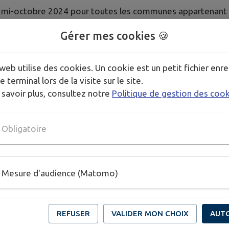
 la mi-octobre 2024 pour toutes les communes appartenant 
ltez-le-plu3-approuve-le-28-juin-2024
Gérer mes cookies 🍪
 ?
de l’aspect
web utilise des cookies. Un cookie est un petit fichier enre
e terminal lors de la visite sur le site.
visibles de la voie publique ou pas) et toutes créations né
 savoir plus, consultez notre
Politique de gestion des coo
s, trois situations sont à distinguer :
Obligatoire
 travaux.
onstruire.
Mesure d'audience (Matomo)
tacter Sandrine LAFFRA par mail :
slaffra.herlies@orange.fr
REFUSER
VALIDER MON CHOIX
AUT