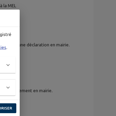
à la MEL
gistré
cessitent une déclaration en mairie.
kies
.
ou directement en mairie.
ORISER