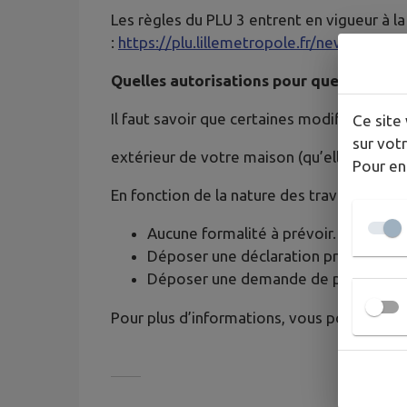
Les règles du PLU 3 entrent en vigueur à
:
https://plu.lillemetropole.fr/news/consu
Quelles autorisations pour quels travaux
Il faut savoir que certaines modifications 
Ce site 
sur votr
extérieur de votre maison (qu’elles soient 
Pour en
En fonction de la nature des travaux réalisé
Aucune formalité à prévoir.
Déposer une déclaration préalable de
Déposer une demande de permis de c
Pour plus d’informations, vous pouvez con