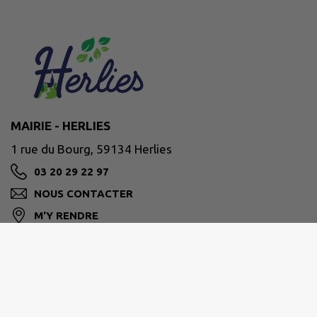
MAIRIE - HERLIES
1 rue du Bourg, 59134 Herlies
03 20 29 22 97
NOUS CONTACTER
M'Y RENDRE
www.herlies.fr