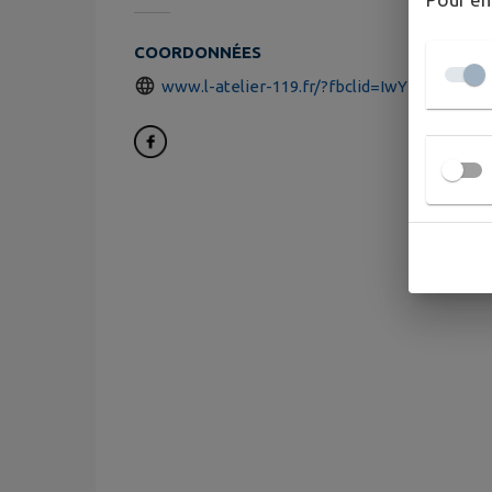
COORDONNÉES
www.l-atelier-119.fr/?fbclid=IwY2xjawPnZ-F.