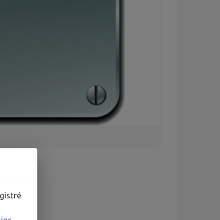
gistré
kies
.