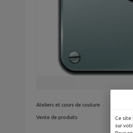
Ateliers et cours de couture
Vente de produits
Ce site 
sur votr
Pour en