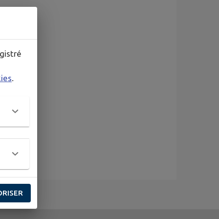
gistré
kies
.
ORISER