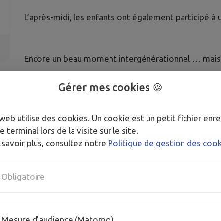
L’après-midi, les enfants ont également participé à 
Encore un beau moment intergénérationnel … mais au
Gérer mes cookies 🍪
Une journée encore bien riche pour les enfants des 
web utilise des cookies. Un cookie est un petit fichier enre
e terminal lors de la visite sur le site.
 savoir plus, consultez notre
Politique de gestion des coo
Obligatoire
Mesure d'audience (Matomo)