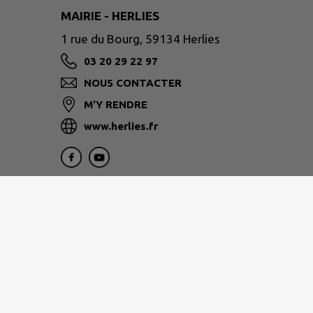
MAIRIE - HERLIES
1 rue du Bourg, 59134 Herlies
03 20 29 22 97
NOUS CONTACTER
M'Y RENDRE
www.herlies.fr
Horaires d'ouverture :
Le Lundi :
de 08h30 à 12h00 de 13h30 à 17h00
Le Mardi :
de 08h30 à 12h00
Le Mercredi :
de 08h30 à 12h00 de 13h30 à 17h00
Le Jeudi :
de 08h30 à 12h00