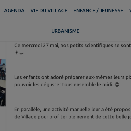
AGENDA
VIE DU VILLAGE
ENFANCE / JEUNESSE
🌸 [ MERCREDIS RÉCRÉATIFS ] 🌸
Publié le vendredi 29 mai 2026 - Herlies
URBANISME
Ce mercredi 27 mai, nos petits scientifiques se sont
👩‍🍳
Les enfants ont adoré préparer eux-mêmes leurs pizz
pouvoir les déguster tous ensemble le midi. 😋
En parallèle, une activité manuelle leur a été propos
de Village pour profiter pleinement de cette belle j