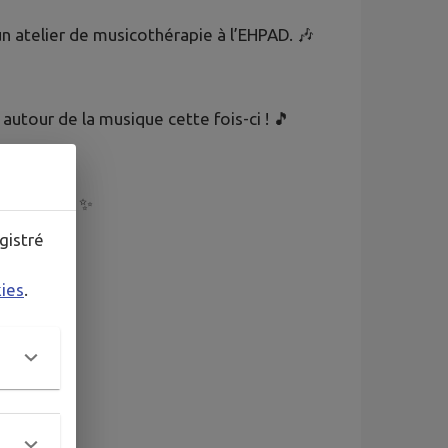
un atelier de musicothérapie à l’EHPAD. 🎶
tour de la musique cette fois-ci ! 🎵
mercredis. ✨
gistré
kies
.