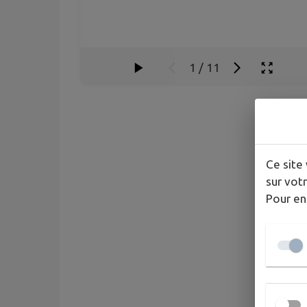
1
/
11
Ce site 
sur votr
Pour en