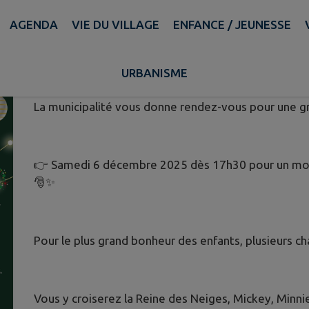
AGENDA
VIE DU VILLAGE
ENFANCE / JEUNESSE
🎅 [ HERLIES FÊTE NOËL 2025 ] 
Publié le dimanche 30 novembre 2025 - Herlies
URBANISME
La municipalité vous donne rendez-vous pour une g
👉 Samedi 6 décembre 2025 dès 17h30 pour un mom
🎅✨
Pour le plus grand bonheur des enfants, plusieurs cha
Vous y croiserez la Reine des Neiges, Mickey, Minn