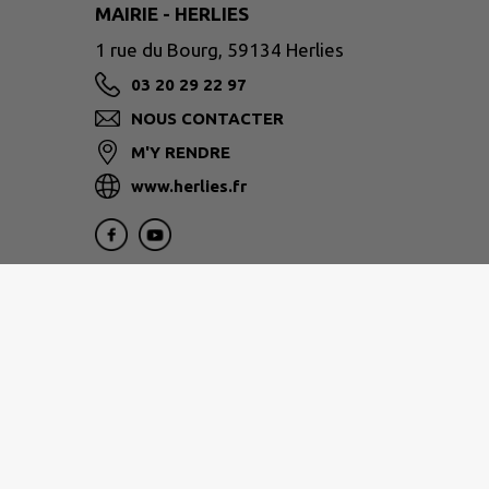
MAIRIE - HERLIES
1 rue du Bourg, 59134 Herlies
03 20 29 22 97
NOUS CONTACTER
M'Y RENDRE
www.herlies.fr
Horaires d'ouverture :
Le Lundi :
de 08h30 à 12h00 de 13h30 à 17h00
Le Mardi :
de 08h30 à 12h00
Le Mercredi :
de 08h30 à 12h00 de 13h30 à 17h00
Le Jeudi :
de 08h30 à 12h00
Le Vendredi :
de 08h30 à 12h00 de 13h30 à 17h00