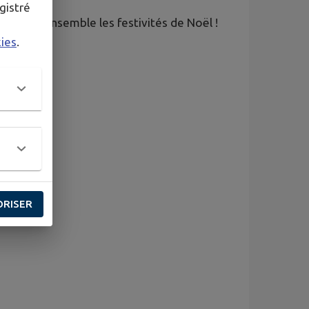
gistré
ancer ensemble les festivités de Noël !
kies
.
ORISER