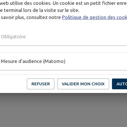
web utilise des cookies. Un cookie est un petit fichier enre
Nous vous attendons nombreuses et nombreux pour l
e terminal lors de la visite sur le site.
🎄
 savoir plus, consultez notre
Politique de gestion des coo
Obligatoire
HORAIRES
Dès 17h30
TARIFS
Mesure d'audience (Matomo)
Gratuit
REFUSER
VALIDER MON CHOIX
AUT