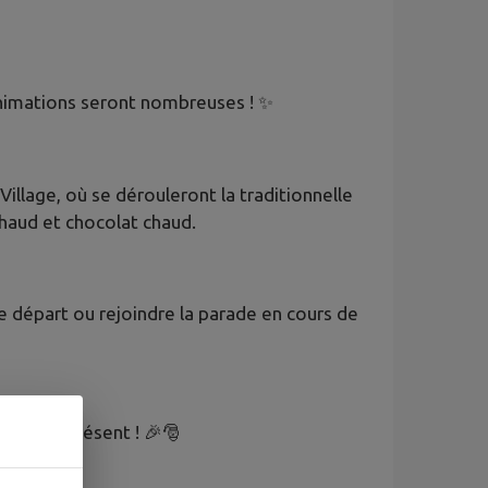
animations seront nombreuses ! ✨
illage, où se dérouleront la traditionnelle
 chaud et chocolat chaud.
 départ ou rejoindre la parade en cours de
l serait présent ! 🎉🎅