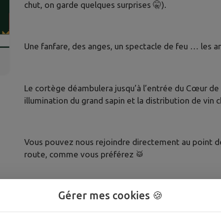
chut, on garde quelques surprises 🤫).
Une fanfare, des anges, un spectacle de feu … les 
Le cortège déambulera jusqu’à l’entrée du Cœur de V
illumination du grand sapin et la distribution de vin
Vous pouvez nous rejoindre directement au point de
route, comme vous préférez 🥁
Gérer mes cookies 🍪
Et bonne nouvelle : le Père Noël nous a informés qu’i