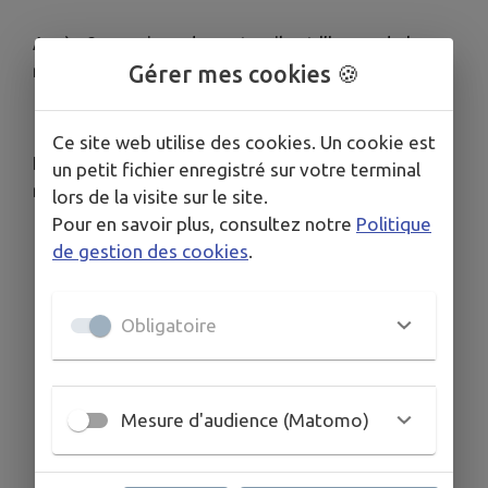
Après 8 semaines de centre, il est l’heure de la
rentrée ! 💼📚
Gérer mes cookies 🍪
Ce site web utilise des cookies. Un cookie est
La Municipalité vous souhaite une bonne
un petit fichier enregistré sur votre terminal
rentrée… aux petits comme aux grands ! 🤩
lors de la visite sur le site.
Pour en savoir plus, consultez notre
Politique
de gestion des cookies
.
Télécharger la pièce jointe
Obligatoire
Mesure d'audience (Matomo)