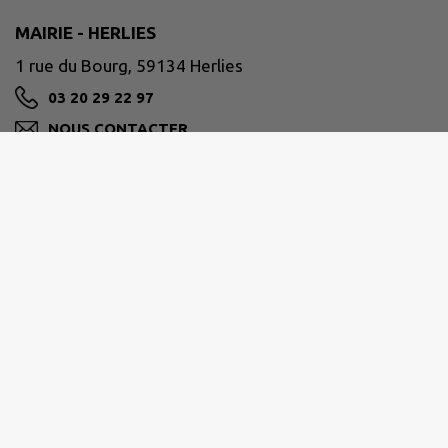
MAIRIE - HERLIES
1 rue du Bourg, 59134 Herlies
03 20 29 22 97
NOUS CONTACTER
M'Y RENDRE
www.herlies.fr