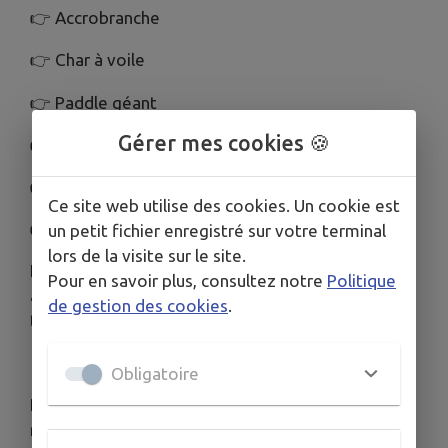
👉 Accrobranche
👉 Char à voile
👉 Paddle géant
Gérer mes cookies 🍪
👉 Kayak
👉 Catamaran
Ce site web utilise des cookies. Un cookie est
👉 Équitation
un petit fichier enregistré sur votre terminal
lors de la visite sur le site.
Et pour finir la semaine en beauté, enfants et
Pour en savoir plus, consultez notre
Politique
animateurs ont bravé les vagues sur la bouée
de gestion des cookies
.
tractée.
Obligatoire
Le séjour a enchaîné veillées, jeux, sorties, fou-
rires, petites galères et gros moments de