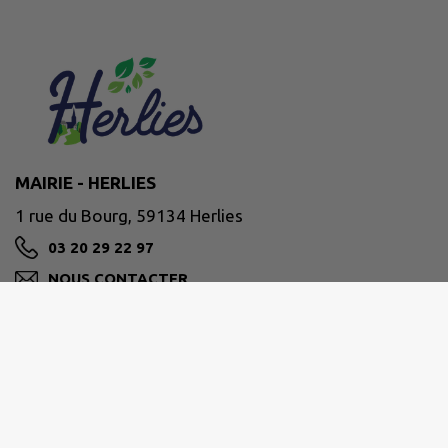
MAIRIE - HERLIES
1 rue du Bourg, 59134 Herlies
03 20 29 22 97
NOUS CONTACTER
M'Y RENDRE
www.herlies.fr