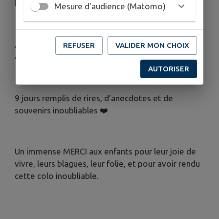
bonheur.
Mesure d'audience (Matomo)
À l’heure jamais, mais c’est ça la vraie vie de la
REFUSER
VALIDER MON CHOIX
colo ! 🥰
AUTORISER
9 jours remplis de rires, d’anecdotes et de
souvenirs inoubliables ❤️
Un immense MERCI aux enfants pour leur joie de
vivre, leurs blagues, leur folie, et pour avoir rendu
cette colo inoubliable.