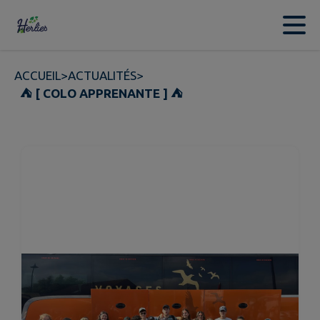
Contenu
Menu
Recherche
Pied de page
ACCUEIL
>
ACTUALITÉS
>
⛺️ [ COLO APPRENANTE ] ⛺️